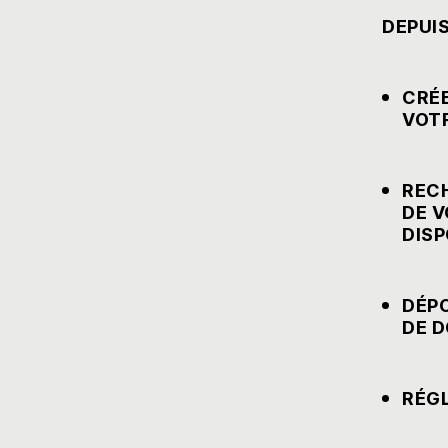
DEPUI
CRÉE
VOTR
RECH
DE V
DISP
DÉPO
DE D
RÉGL