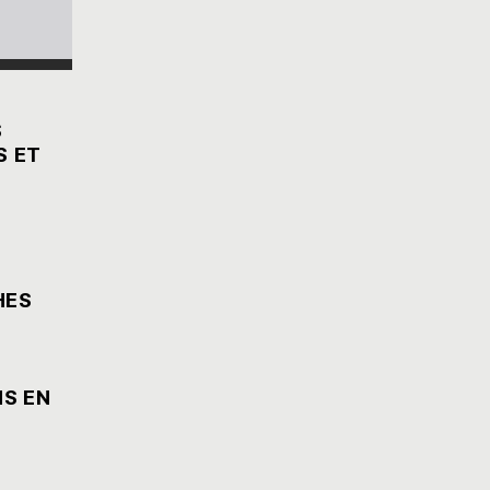
S
S ET
HES
NS EN