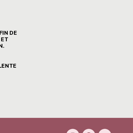
FIN DE
 ET
N.
LENTE